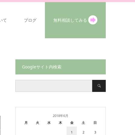
いて
ブログ
無料相談してみる
Googleサイト内検索
2018年6月
月
火
水
木
金
土
日
1
2
3