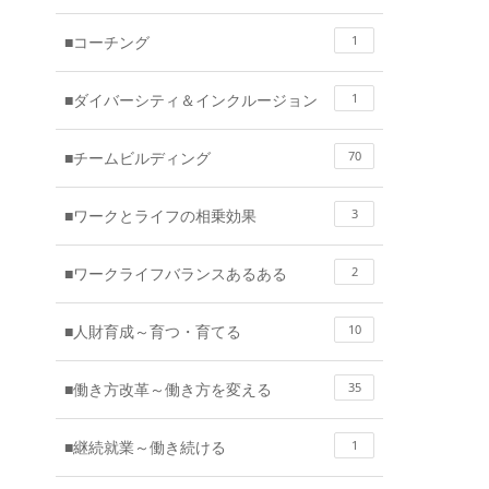
■コーチング
1
■ダイバーシティ＆インクルージョン
1
■チームビルディング
70
■ワークとライフの相乗効果
3
■ワークライフバランスあるある
2
■人財育成～育つ・育てる
10
■働き方改革～働き方を変える
35
■継続就業～働き続ける
1