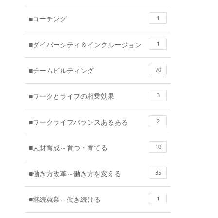
■コーチング
1
■ダイバーシティ＆インクルージョン
1
■チームビルディング
70
■ワークとライフの相乗効果
3
■ワークライフバランスあるある
2
■人財育成～育つ・育てる
10
■働き方改革～働き方を変える
35
■継続就業～働き続ける
1