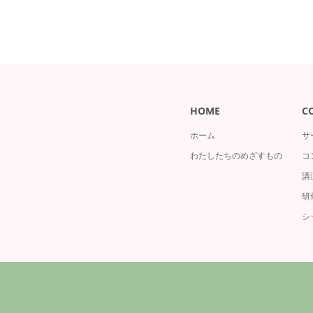
HOME
C
ホーム
サ
わたしたちのめざすもの
コ
講
研
シ