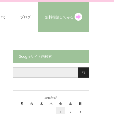
いて
ブログ
無料相談してみる
Googleサイト内検索
2018年6月
月
火
水
木
金
土
日
1
2
3